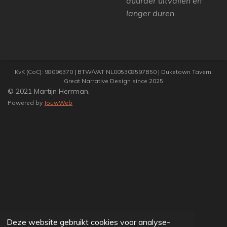
duurder uitvallen en
langer duren.
KvK (CoC): 98096370 | BTW/VAT NL005308597B50 | Duketown Tavern:
Great Narrative Design since 2025
© 2021 Martijn Herrman.
Powered by
JouwWeb
Deze website gebruikt cookies voor analyse-