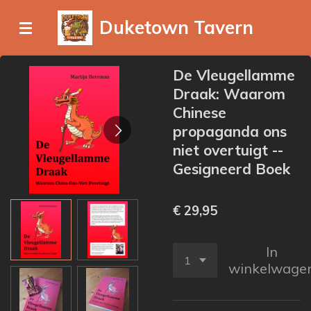
Ga
Duketown Tavern
direct
naar
de
De Vleugellamme
hoofdinhoud
Draak: Waarom
Chinese
propaganda ons
niet overtuigt --
Gesigneerd Boek
€ 29,95
In
winkelwage