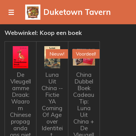
Ga
Duketown Tavern
direct
naar
de
Webwinkel: Koop een boek
hoofdinhoud
Nieuw!
Voordeel!
De
Luna
China
Vleugell
Uit
Dubbel
amme
China --
Boek
Draak:
Fictie
Cadeau
Waaro
YA
Tip:
m
Coming
Luna
Chinese
Of Age
Uit
propag
over
China +
anda
Identitei
De
ons niet
t,
Vleugell