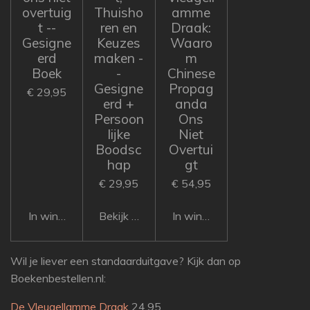
overtuig
Thuisho
amme
t --
ren en
Draak:
Gesigne
Keuzes
Waaro
erd
maken -
m
Boek
-
Chinese
Gesigne
Propag
€ 29,95
erd +
anda
Persoon
Ons
lijke
Niet
Boodsc
Overtui
hap
gt
€ 29,95
€ 54,95
In winkelwagen
Bekijk details
In winkelwagen
Wil je liever een standaarduitgave? Kijk dan op
Boekenbestellen.nl:
De Vleugellamme Draak
24,95